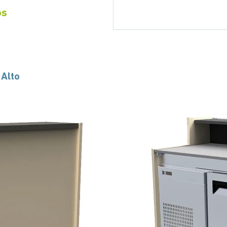
os
 Alto