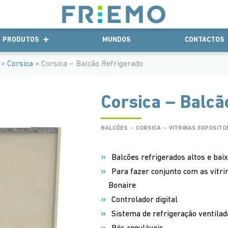
PRODUTOS
MUNDOS
CONTACTOS
>
Corsica
> Corsica – Balcão Refrigerado
Corsica – Balcã
BALCÕES
-
CORSICA
-
VITRINAS EXPOSITO
Balcões refrigerados altos e bai
Para fazer conjunto com as vitrin
Bonaire
Controlador digital
Sistema de refrigeração ventilad