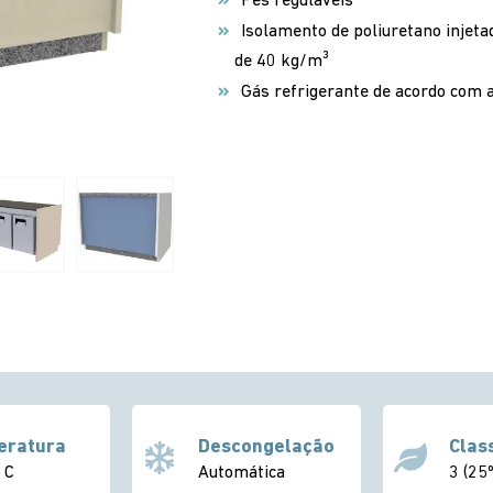
Pés reguláveis
Isolamento de poliuretano injeta
de 40 kg/m³
Gás refrigerante de acordo com 
eratura
Descongelação
Clas
 C
Automática
3 (25