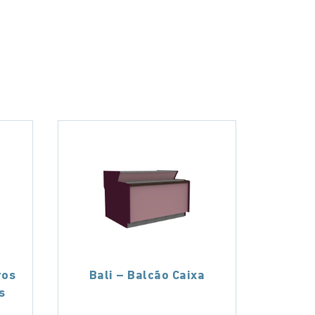
ros
Bali – Balcão Caixa
s