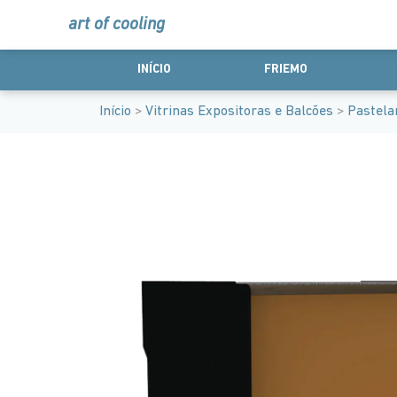
art of cooling
INÍCIO
FRIEMO
Início
>
Vitrinas Expositoras e Balcões
>
Pastelar