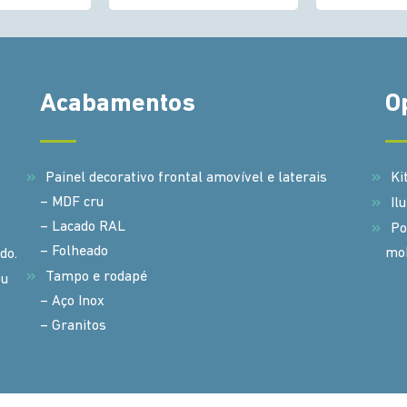
Acabamentos
O
Painel decorativo frontal amovível e laterais
Ki
– MDF cru
Il
– Lacado RAL
Po
– Folheado
mob
do.
Tampo e rodapé
ou
– Aço Inox
– Granitos