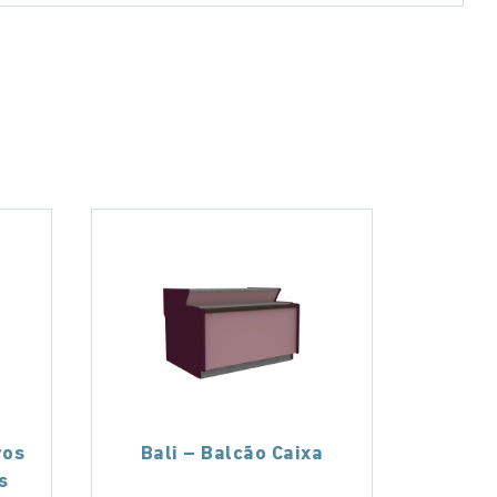
ros
Bali – Balcão Caixa
s