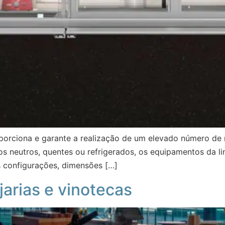
oporciona e garante a realização de um elevado número d
tos neutros, quentes ou refrigerados, os equipamentos da 
as configurações, dimensões […]
jarias e vinotecas