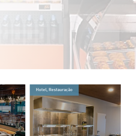
Hotel
,
Restauração
Di