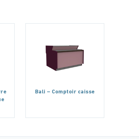
rre
Bali – Comptoir caisse
ue