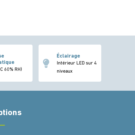
se
Éclairage
atique
Intérieur LED sur 4
ºC 60% RH)
niveaux
ptions