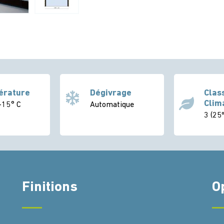
érature
Dégivrage
Clas
Clim
+15° C
Automatique
3 (25
Finitions
O