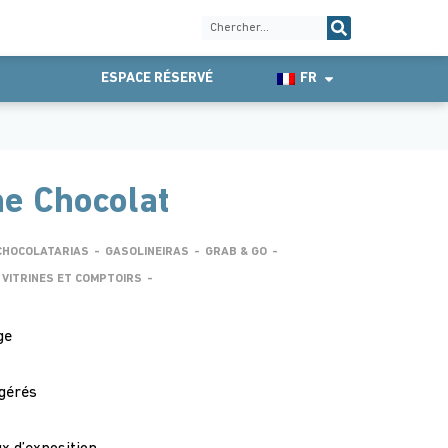
ESPACE RÉSERVÉ
FR
ne Chocolat
CHOCOLATARIAS
-
GASOLINEIRAS
-
GRAB & GO
-
VITRINES ET COMPTOIRS
-
ge
igérés