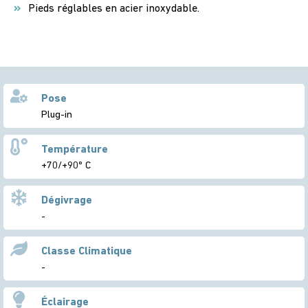
Pieds réglables en acier inoxydable.
Pose
Plug-in
Température
+70/+90º C
Dégivrage
-
Classe Climatique
-
Éclairage